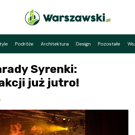
tyle
Podróże
Architektura
Design
Pozostałe
Wsz
rady Syrenki:
kcji już jutro!
a