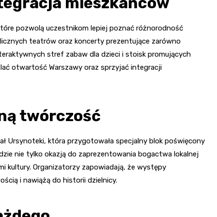
integracja mieszkańców
, które pozwolą uczestnikom lepiej poznać różnorodność
ulicznych teatrów oraz koncerty prezentujące zarówno
interaktywnych stref zabaw dla dzieci i stoisk promujących
eślać otwartość Warszawy oraz sprzyjać integracji
lną twórczość
ał Ursynoteki, która przygotowała specjalny blok poświęcony
ędzie nie tylko okazją do zaprezentowania bogactwa lokalnej
ami kultury. Organizatorzy zapowiadają, że występy
ą i nawiążą do historii dzielnicy.
każdego