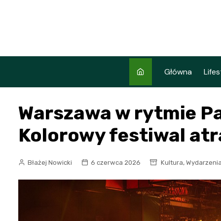
Skip
to
content
Główna
Lifes
Warszawa w rytmie Pa
Kolorowy festiwal atra
,
Błażej Nowicki
6 czerwca 2026
Kultura
Wydarzeni