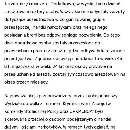
także kuszę i maczetę. Dodatkowo, w wyniku tych działań,
aresztowano cztery osoby. Wszystkie one usłyszały zarzuty
dotyczące uczestnictwa w zorganizowanej grupie
przestępczej, handlu narkotykami oraz nielegalnego
posiadania broni bez odpowiedniego pozwolenia. Do tego
dwie dodatkowe osoby zostały przeniesione do
przesłuchania prosto z aresztu, gdzie odbywały karę za inne
przestępstwa. Zgodnie z decyzją sądu, kobieta w wieku 45
lat, mężczyzna w wieku 24 lat oraz osoby przybyłe na
przesłuchanie z aresztu zostali tymczasowo aresztowani na
okres trzech miesięcy.
Najnowsza akcja przeprowadzona przez funkcjonariuszy
Wydziału do walki z Terrorem Kryminalnym i Zabójstw
Komendy Stołecznej Policji oraz CPKP „BOA” była
skierowana przeciwko osobom podejrzanym o handel
dużymi ilościami narkotyków. W ramach tych działań, na