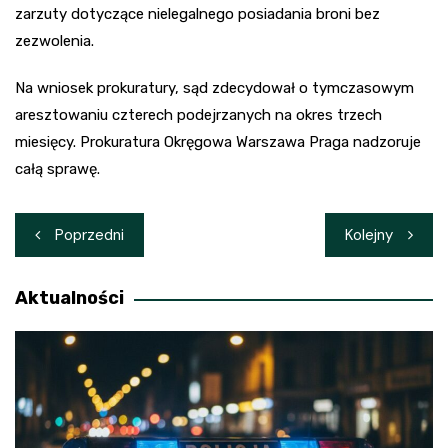
zarzuty dotyczące nielegalnego posiadania broni bez
zezwolenia.
Na wniosek prokuratury, sąd zdecydował o tymczasowym
aresztowaniu czterech podejrzanych na okres trzech
miesięcy. Prokuratura Okręgowa Warszawa Praga nadzoruje
całą sprawę.
Nawigacja
Poprzedni
Kolejny
wpisu
Aktualności