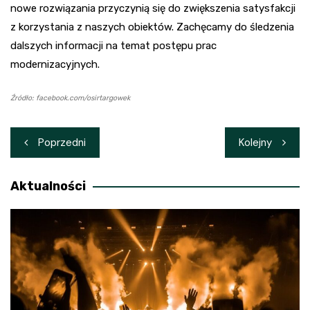
nowe rozwiązania przyczynią się do zwiększenia satysfakcji
z korzystania z naszych obiektów. Zachęcamy do śledzenia
dalszych informacji na temat postępu prac
modernizacyjnych.
Źródło: facebook.com/osirtargowek
Nawigacja
Poprzedni
Kolejny
wpisu
Aktualności