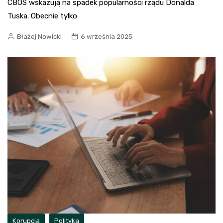
CBOS wskazują na spadek popularności rządu Donalda
Tuska. Obecnie tylko
Błażej Nowicki
6 września 2025
Korupcja
Polityka