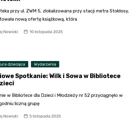
eka przy ul. ZWM 5, zlokalizowana przy stacji metra Stokłosy,
towała nową ofertę książkową, która
ej Nowicki
10 listopada 2025
tura dziecięca
Wydarzenia
iowe Spotkanie: Wilk i Sowa w Bibliotece
zieci
ie w Bibliotece dla Dzieci i Młodzieży nr 52 przyciągnęło w
godniu liczną grupę
ej Nowicki
5 listopada 2025