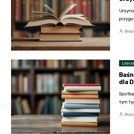
Ursynot
przygo
Błaż
Litera
Baśn
dla D
Spotkan
tym ty
Błaż