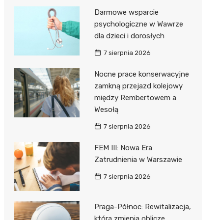
Darmowe wsparcie
psychologiczne w Wawrze
dla dzieci i dorosłych
7 sierpnia 2026
Nocne prace konserwacyjne
zamkną przejazd kolejowy
między Rembertowem a
Wesołą
7 sierpnia 2026
FEM III: Nowa Era
Zatrudnienia w Warszawie
7 sierpnia 2026
Praga-Północ: Rewitalizacja,
która zmienia oblicze