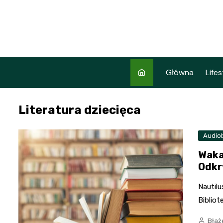
Skip
to
content
Główna
Lifes
Literatura dziecięca
Audio
Waka
Odkry
Nautilu
Bibliot
Błaż