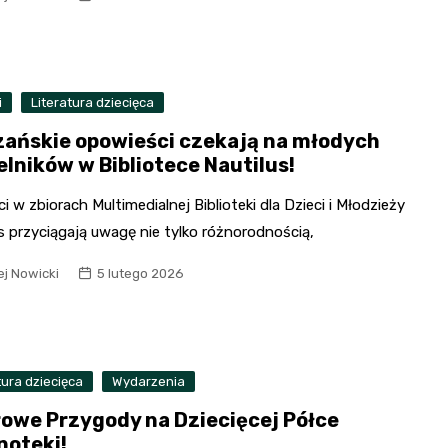
i
Literatura dziecięca
zańskie opowieści czekają na młodych
elników w Bibliotece Nautilus!
 w zbiorach Multimedialnej Biblioteki dla Dzieci i Młodzieży
s przyciągają uwagę nie tylko różnorodnością,
ej Nowicki
5 lutego 2026
tura dziecięca
Wydarzenia
rowe Przygody na Dziecięcej Półce
noteki!