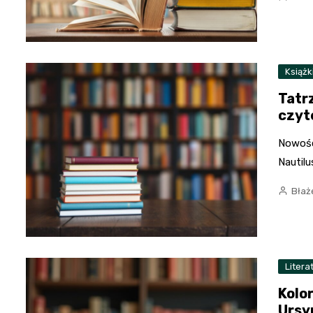
Książk
Tatr
czyt
Nowości
Nautilu
Błaż
Litera
Kolo
Ursy