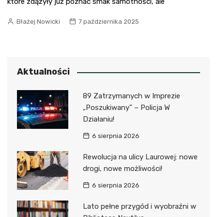
które zdążyły już poznać smak samotności, ale
Błażej Nowicki
7 października 2025
Aktualności
89 Zatrzymanych w Imprezie
„Poszukiwany” – Policja W
Działaniu!
6 sierpnia 2026
Rewolucja na ulicy Laurowej: nowe
drogi, nowe możliwości!
6 sierpnia 2026
Lato pełne przygód i wyobraźni w