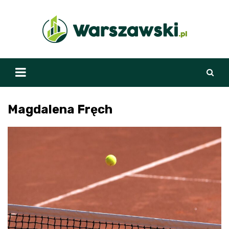
Skip
to
content
Magdalena Fręch