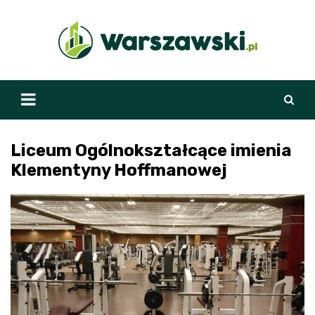
Skip
to
content
Liceum Ogólnokształcące imienia
Klementyny Hoffmanowej