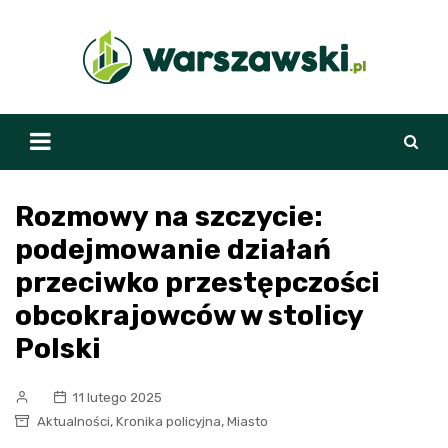
Skip
to
content
Rozmowy na szczycie:
podejmowanie działań
przeciwko przestępczości
obcokrajowców w stolicy
Polski
11 lutego 2025
,
,
Aktualności
Kronika policyjna
Miasto