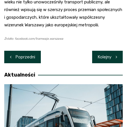
wieku nie tylko unowocześniły transport publiczny, ale
również wpisują się w szerszy proces przemian społecznych
i gospodarczych, które ukształtowały współczesny
wizerunek Warszawy jako europejskiej metropolii.
Źródło: facebook.com/tramwaje.warszawa
Nawigacja
Poprzedni
Kolejny
wpisu
Aktualności