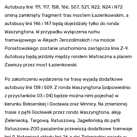
Autobusy linii: 111, 117, 158, 166, 507, 521, N22, N24 i N72
ominą zamknięty fragment tras mostem Łazienkowskim, a
autobusy linii 146 i 147 będą dojeżdżały tylko do ronda
Waszyngtona. W przypadku wyłączenia ruchu
tramwajowego w Alejach Jerozolimskich i na moście
Poniatowskiego zostanie uruchomiona zastępcza linia Z-9.
Autobusy będą jeździły między rondem Wiatraczna a placem
Zawiszy przez most Łazienkowski.
Po zakończeniu wydarzenia na trasę wyjadą dodatkowe
autobusy linii 138 i 509. Z ronda Waszyngtona (odpowiednio
z przystanków 03 i 04) będzie można nimi pojechać w
kierunku Bokserskiej i Gocławia oraz Winnicy. Na zmienionej
trasie z pętli Gocławek przez rondo Waszyngtona, aleję
Zieleniecką, Targową, Ratuszową, Jagiellońską do pętli
Ratuszowa-ZOO pasażerów przewiozą dodatkowe tramwaje