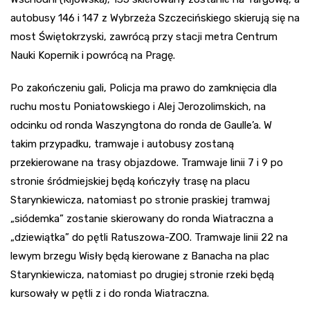
autobusy 146 i 147 z Wybrzeża Szczecińskiego skierują się na
most Świętokrzyski, zawrócą przy stacji metra Centrum
Nauki Kopernik i powrócą na Pragę.
Po zakończeniu gali, Policja ma prawo do zamknięcia dla
ruchu mostu Poniatowskiego i Alej Jerozolimskich, na
odcinku od ronda Waszyngtona do ronda de Gaulle’a. W
takim przypadku, tramwaje i autobusy zostaną
przekierowane na trasy objazdowe. Tramwaje linii 7 i 9 po
stronie śródmiejskiej będą kończyły trasę na placu
Starynkiewicza, natomiast po stronie praskiej tramwaj
„siódemka” zostanie skierowany do ronda Wiatraczna a
„dziewiątka” do pętli Ratuszowa-ZOO. Tramwaje linii 22 na
lewym brzegu Wisły będą kierowane z Banacha na plac
Starynkiewicza, natomiast po drugiej stronie rzeki będą
kursowały w pętli z i do ronda Wiatraczna.