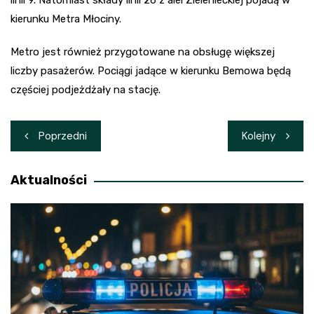
linii 9. Natomiast składy linii 26 z alei Zielenieckiej pojadą w
kierunku Metra Młociny.
Metro jest również przygotowane na obsługę większej
liczby pasażerów. Pociągi jadące w kierunku Bemowa będą
częściej podjeżdżały na stację.
Nawigacja
Poprzedni
Kolejny
wpisu
Aktualności