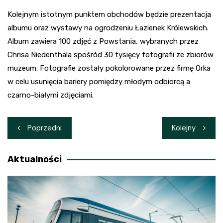
Kolejnym istotnym punktem obchodów będzie prezentacja
albumu oraz wystawy na ogrodzeniu Łazienek Królewskich.
Album zawiera 100 zdjęć z Powstania, wybranych przez
Chrisa Niedenthala spośród 30 tysięcy fotografii ze zbiorów
muzeum. Fotografie zostały pokolorowane przez firmę Orka
w celu usunięcia bariery pomiędzy młodym odbiorcą a
czarno-białymi zdjęciami.
Nawigacja
Poprzedni
Kolejny
wpisu
Aktualności