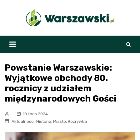
Skip
to
content
Powstanie Warszawskie:
Wyjątkowe obchody 80.
rocznicy z udziałem
międzynarodowych Gości
10 lipca 2024
,
,
,
Aktualności
Historia
Miasto
Rozrywka