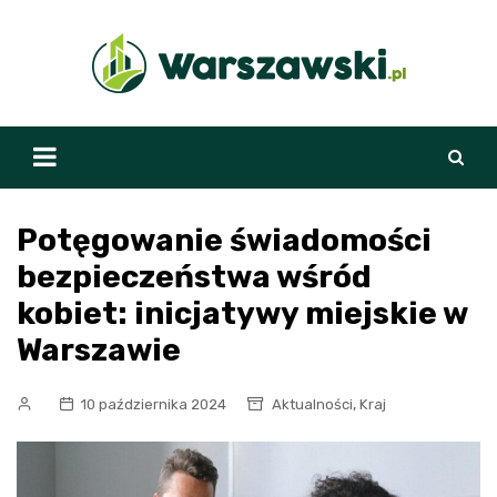
Skip
to
content
Potęgowanie świadomości
bezpieczeństwa wśród
kobiet: inicjatywy miejskie w
Warszawie
,
10 października 2024
Aktualności
Kraj