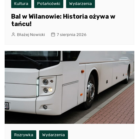
Kultura
Potańcówki
Wydarzenia
Bal w Wilanowie: Historia ożywa w
tańcu!
Błażej Nowicki
7 sierpnia 2026
Rozrywka
Wydarzenia