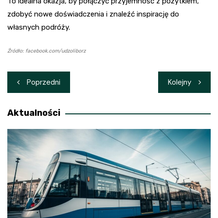
To idealna okazja, by połączyć przyjemność z pożytkiem,
zdobyć nowe doświadczenia i znaleźć inspirację do
własnych podróży.
Źródło: facebook.com/udzoliborz
Nawigacja
Poprzedni
Kolejny
wpisu
Aktualności