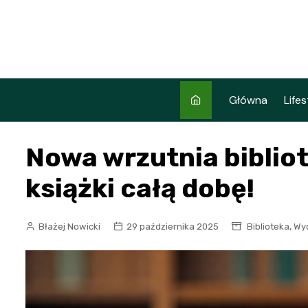
Skip
to
content
Główna
Lifes
Nowa wrzutnia biblio
książki całą dobę!
,
Błażej Nowicki
29 października 2025
Biblioteka
Wy