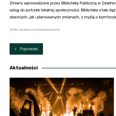
Zmiany wprowadzone przez Bibliotekę Publiczną w Dzielni
usług do potrzeb lokalnej społeczności. Biblioteka stale d
obecnych, jak i planowanych zmianach, z myślą o komforci
Źródło: facebook.com/bibliotekawlochy
Nawigacja
Poprzedni
wpisu
Aktualności