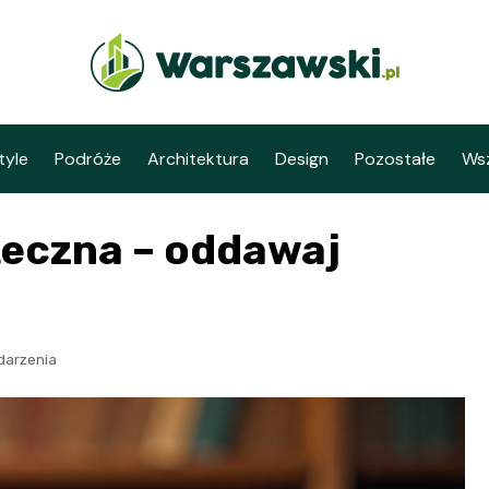
tyle
Podróże
Architektura
Design
Pozostałe
Wsz
teczna – oddawaj
darzenia