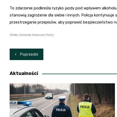
To zdarzenie podkreśla ryzyko jazdy pod wpływem alkoholu.
stanowią zagrożenie dla siebie i innych. Policja kontynuuje 
przestrzeganie przepisów, aby poprawić bezpieczeństwo n
Źródło: Komenda Stołeczna Policji
Nawigacja
Poprzedni
wpisu
Aktualności