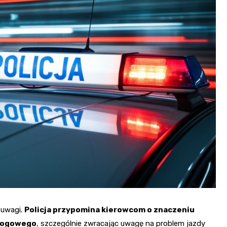
 uwagi.
Policja przypomina kierowcom o znaczeniu
drogowego
, szczególnie zwracając uwagę na problem jazdy