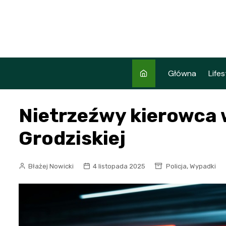
Skip
to
content
Główna
Lifes
Nietrzeźwy kierowca w
Grodziskiej
,
Błażej Nowicki
4 listopada 2025
Policja
Wypadki