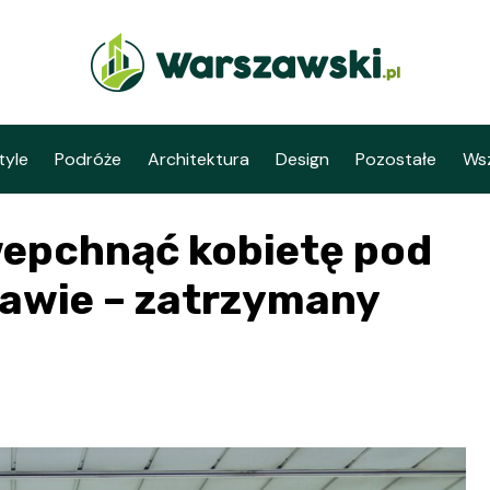
tyle
Podróże
Architektura
Design
Pozostałe
Wsz
wepchnąć kobietę pod
awie – zatrzymany