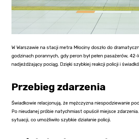
W Warszawie na stacji metra Młociny doszło do dramatyczn
godzinach porannych, gdy peron był pełen pasażerów, 42-
nadjeżdżający pociąg. Dzięki szybkiej reakcji policji i świad
Przebieg zdarzenia
Świadkowie relacjonują, że mężczyzna niespodziewanie pods
Po nieudanej próbie natychmiast opuścił miejsce zdarzenia.
sytuacji, co umożliwiło szybkie działanie policji.