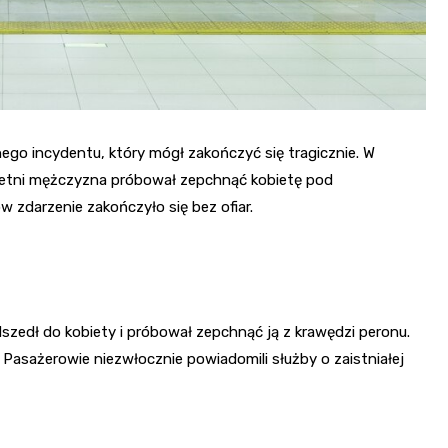
ego incydentu, który mógł zakończyć się tragicznie. W
letni mężczyzna próbował zepchnąć kobietę pod
ków zdarzenie zakończyło się bez ofiar.
zedł do kobiety i próbował zepchnąć ją z krawędzi peronu.
 Pasażerowie niezwłocznie powiadomili służby o zaistniałej