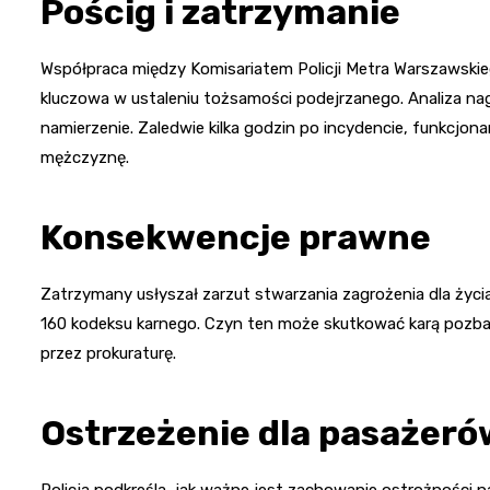
Pościg i zatrzymanie
Współpraca między Komisariatem Policji Metra Warszawskie
kluczowa w ustaleniu tożsamości podejrzanego. Analiza nag
namierzenie. Zaledwie kilka godzin po incydencie, funkcjo
mężczyznę.
Konsekwencje prawne
Zatrzymany usłyszał zarzut stwarzania zagrożenia dla życia
160 kodeksu karnego. Czyn ten może skutkować karą pozbaw
przez prokuraturę.
Ostrzeżenie dla pasażeró
Policja podkreśla, jak ważne jest zachowanie ostrożności n