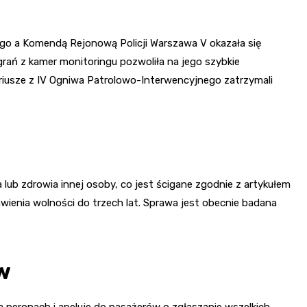
go a Komendą Rejonową Policji Warszawa V okazała się
rań z kamer monitoringu pozwoliła na jego szybkie
nariusze z IV Ogniwa Patrolowo-Interwencyjnego zatrzymali
 lub zdrowia innej osoby, co jest ścigane zgodnie z artykułem
ienia wolności do trzech lat. Sprawa jest obecnie badana
w
a peronach i apeluje do pasażerów o zgłaszanie wszelkich