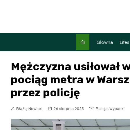
Skip
to
content
Główna
Lifes
Mężczyzna usiłował 
pociąg metra w Warsz
przez policję
,
Błażej Nowicki
26 sierpnia 2025
Policja
Wypadki