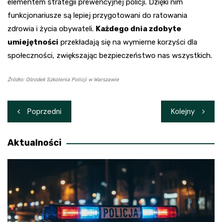
elementem strategii prewencyjnej policji. Dzięki nim
funkcjonariusze są lepiej przygotowani do ratowania
zdrowia i życia obywateli.
Każdego dnia zdobyte
umiejętności
przekładają się na wymierne korzyści dla
społeczności, zwiększając bezpieczeństwo nas wszystkich.
Źródło: Ośrodek Szkolenia Policji w Warszawie
Nawigacja
Poprzedni
Kolejny
wpisu
Aktualności