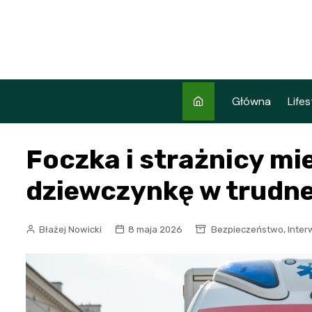
Skip
to
content
Główna
Lifes
Foczka i strażnicy mi
dziewczynkę w trudne
,
Błażej Nowicki
8 maja 2026
Bezpieczeństwo
Inter