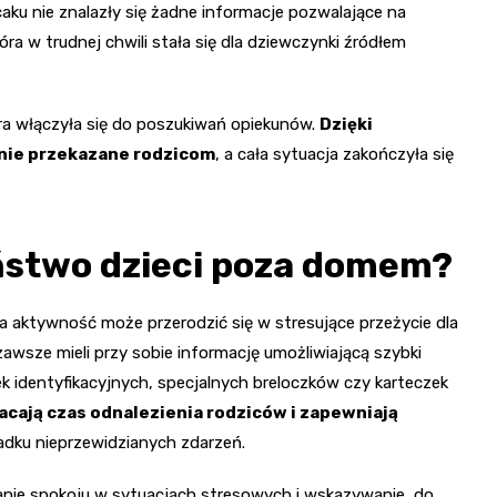
caku nie znalazły się żadne informacje pozwalające na
óra w trudnej chwili stała się dla dziewczynki źródłem
tóra włączyła się do poszukiwań opiekunów.
Dzięki
znie przekazane rodzicom
, a cała sytuacja zakończyła się
ństwo dzieci poza domem?
a aktywność może przerodzić się w stresujące przeżycie dla
zawsze mieli przy sobie informację umożliwiającą szybki
ek identyfikacyjnych, specjalnych breloczków czy karteczek
acają czas odnalezienia rodziców i zapewniają
dku nieprzewidzianych zdarzeń.
anie spokoju w sytuacjach stresowych i wskazywanie, do