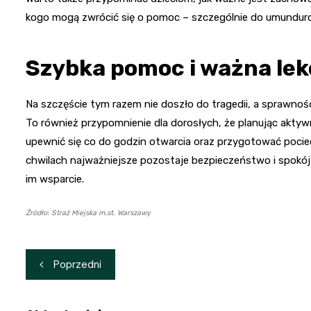
kogo mogą zwrócić się o pomoc – szczególnie do umunduro
Szybka pomoc i ważna lek
Na szczęście tym razem nie doszło do tragedii, a sprawność d
To również przypomnienie dla dorosłych, że planując aktywno
upewnić się co do godzin otwarcia oraz przygotować pocie
chwilach najważniejsze pozostaje bezpieczeństwo i spokój
im wsparcie.
Źródło: Straż Miejska m.st. Warszawy
Nawigacja
Poprzedni
wpisu