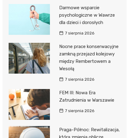
Darmowe wsparcie
psychologiczne w Wawrze
dla dzieci i dorosłych
7 sierpnia 2026
Nocne prace konserwacyjne
zamkną przejazd kolejowy
między Rembertowem a
Wesołą
7 sierpnia 2026
FEM III: Nowa Era
Zatrudnienia w Warszawie
7 sierpnia 2026
Praga-Północ: Rewitalizacja,
która zmienia oblicze