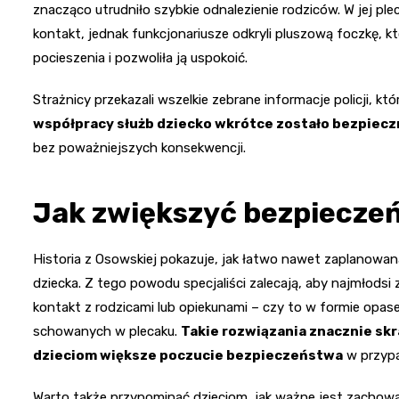
znacząco utrudniło szybkie odnalezienie rodziców. W jej ple
kontakt, jednak funkcjonariusze odkryli pluszową foczkę, kt
pocieszenia i pozwoliła ją uspokoić.
Strażnicy przekazali wszelkie zebrane informacje policji, k
współpracy służb dziecko wkrótce zostało bezpiec
bez poważniejszych konsekwencji.
Jak zwiększyć bezpiecze
Historia z Osowskiej pokazuje, jak łatwo nawet zaplanowan
dziecka. Z tego powodu specjaliści zalecają, aby najmłodsi 
kontakt z rodzicami lub opiekunami – czy to w formie opas
schowanych w plecaku.
Takie rozwiązania znacznie skr
dzieciom większe poczucie bezpieczeństwa
w przypa
Warto także przypominać dzieciom, jak ważne jest zachow