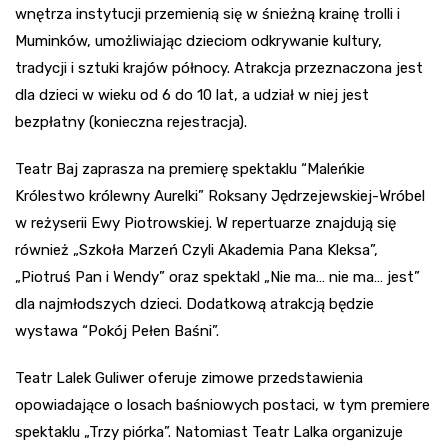
wnętrza instytucji przemienią się w śnieżną krainę trolli i
Muminków, umożliwiając dzieciom odkrywanie kultury,
tradycji i sztuki krajów północy. Atrakcja przeznaczona jest
dla dzieci w wieku od 6 do 10 lat, a udział w niej jest
bezpłatny (konieczna rejestracja).
Teatr Baj zaprasza na premierę spektaklu “Maleńkie
Królestwo królewny Aurelki” Roksany Jędrzejewskiej-Wróbel
w reżyserii Ewy Piotrowskiej. W repertuarze znajdują się
również „Szkoła Marzeń Czyli Akademia Pana Kleksa”,
„Piotruś Pan i Wendy” oraz spektakl „Nie ma… nie ma… jest”
dla najmłodszych dzieci. Dodatkową atrakcją będzie
wystawa “Pokój Pełen Baśni”.
Teatr Lalek Guliwer oferuje zimowe przedstawienia
opowiadające o losach baśniowych postaci, w tym premiere
spektaklu „Trzy piórka”. Natomiast Teatr Lalka organizuje