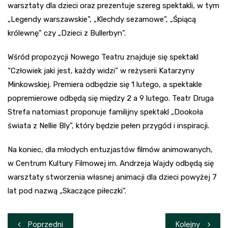
warsztaty dla dzieci oraz prezentuje szereg spektakli, w tym
„Legendy warszawskie”, „Klechdy sezamowe”, „Śpiącą
królewnę” czy „Dzieci z Bullerbyn”.
Wśród propozycji Nowego Teatru znajduje się spektakl
“Człowiek jaki jest, każdy widzi” w reżyserii Katarzyny
Minkowskiej. Premiera odbędzie się 1 lutego, a spektakle
popremierowe odbędą się między 2 a 9 lutego. Teatr Druga
Strefa natomiast proponuje familijny spektakl „Dookoła
świata z Nellie Bly”, który będzie pełen przygód i inspiracji.
Na koniec, dla młodych entuzjastów filmów animowanych,
w Centrum Kultury Filmowej im. Andrzeja Wajdy odbędą się
warsztaty stworzenia własnej animacji dla dzieci powyżej 7
lat pod nazwą „Skaczące piłeczki”.
Nawigacja
Poprzedni
Kolejny