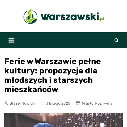
Skip
to
content
Ferie w Warszawie pełne
kultury: propozycje dla
młodszych i starszych
mieszkańców
,
Błażej Nowicki
3 lutego 2025
Miasto
Rozrywka