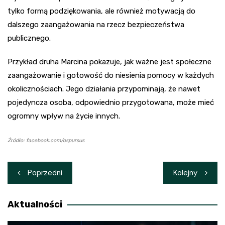
tylko formą podziękowania, ale również motywacją do
dalszego zaangażowania na rzecz bezpieczeństwa
publicznego.
Przykład druha Marcina pokazuje, jak ważne jest społeczne
zaangażowanie i gotowość do niesienia pomocy w każdych
okolicznościach. Jego działania przypominają, że nawet
pojedyncza osoba, odpowiednio przygotowana, może mieć
ogromny wpływ na życie innych.
Źródło: facebook.com/ospursus
Nawigacja
Poprzedni
Kolejny
wpisu
Aktualności