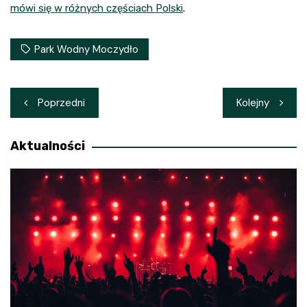
mówi się w różnych częściach Polski
.
Park Wodny Moczydło
Nawigacja
Poprzedni
Kolejny
wpisu
Aktualności