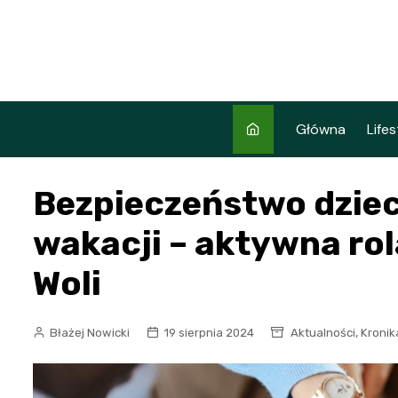
Skip
to
content
Główna
Lifes
Bezpieczeństwo dziec
wakacji – aktywna rola
Woli
,
Błażej Nowicki
19 sierpnia 2024
Aktualności
Kronik