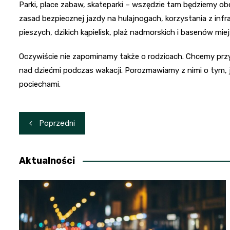
Parki, place zabaw, skateparki – wszędzie tam będziemy o
zasad bezpiecznej jazdy na hulajnogach, korzystania z infr
pieszych, dzikich kąpielisk, plaż nadmorskich i basenów miej
Oczywiście nie zapominamy także o rodzicach. Chcemy prz
nad dziećmi podczas wakacji. Porozmawiamy z nimi o tym, 
pociechami.
Nawigacja
Poprzedni
wpisu
Aktualności