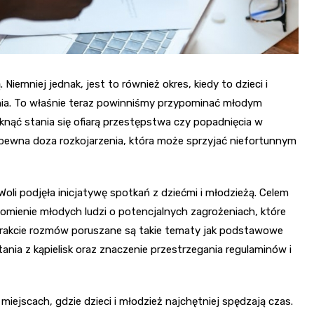
 Niemniej jednak, jest to również okres, kiedy to dzieci i
nia. To właśnie teraz powinniśmy przypominać młodym
knąć stania się ofiarą przestępstwa czy popadnięcia w
pewna doza rozkojarzenia, która może sprzyjać niefortunnym
 Woli podjęła inicjatywę spotkań z dziećmi i młodzieżą. Celem
mienie młodych ludzi o potencjalnych zagrożeniach, które
W trakcie rozmów poruszane są takie tematy jak podstawowe
ia z kąpielisk oraz znaczenie przestrzegania regulaminów i
miejscach, gdzie dzieci i młodzież najchętniej spędzają czas.