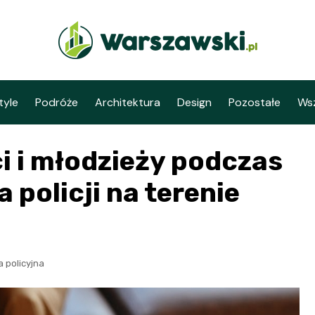
tyle
Podróże
Architektura
Design
Pozostałe
Wsz
i i młodzieży podczas
 policji na terenie
a policyjna