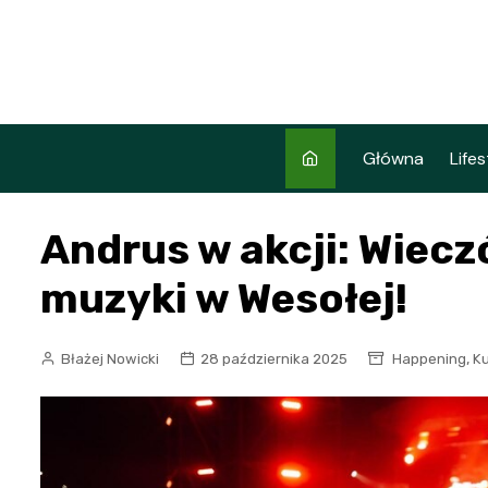
Skip
to
content
Główna
Lifes
Andrus w akcji: Wiecz
muzyki w Wesołej!
,
Błażej Nowicki
28 października 2025
Happening
Ku