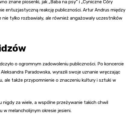
no znane piosenki, jak „Baba na psy” i „Cyniczne Córy
nie entuzjastyczną reakcję publiczności. Artur Andrus między
e nie tylko rozbawiały, ale również angażowały uczestników
widzów
adczyło o ogromnym zadowoleniu publiczności. Po koncercie
 Aleksandra Paradowska, wyrazili swoje uznanie wręczając
, ale także przypomnienie o znaczeniu kultury i sztuki w
u nigdy za wiele, a wspólne przeżywanie takich chwil
u w melancholijnym okresie jesieni.