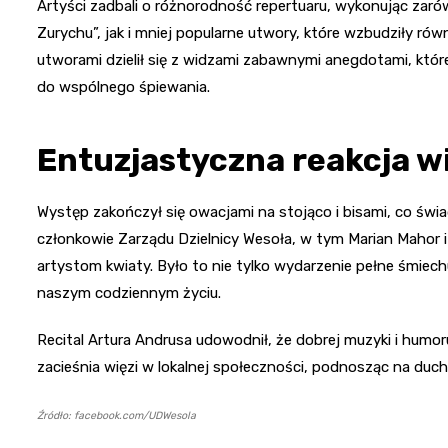
Artyści zadbali o różnorodność repertuaru, wykonując zarów
Zurychu”, jak i mniej popularne utwory, które wzbudziły rów
utworami dzielił się z widzami zabawnymi anegdotami, któr
do wspólnego śpiewania.
Entuzjastyczna reakcja 
Występ zakończył się owacjami na stojąco i bisami, co świ
członkowie Zarządu Dzielnicy Wesoła, w tym Marian Mahor i
artystom kwiaty. Było to nie tylko wydarzenie pełne śmiechu
naszym codziennym życiu.
Recital Artura Andrusa udowodnił, że dobrej muzyki i humor
zacieśnia więzi w lokalnej społeczności, podnosząc na duch
Źródło: facebook.com/UDWesola