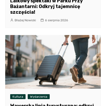
Lalkowy spektakl w Parku Przy
Bażantarni: Odkryj tajemnicę
szczęścia!
Błażej Nowicki
6 sierpnia 2026
Kultura
Wydarzenia
Wawerska linia turystyczna: odkryj