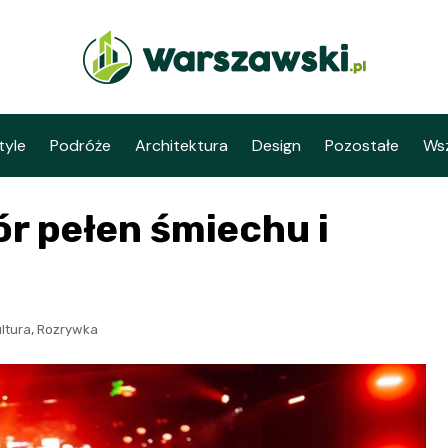
tyle
Podróże
Architektura
Design
Pozostałe
Wsz
ór pełen śmiechu i
,
ltura
Rozrywka